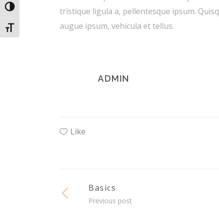
Toggle High Contrast
tristique ligula a, pellentesque ipsum. Quis
augue ipsum, vehicula et tellus.
Toggle Font size
ADMIN
Like
Basics
Previous post