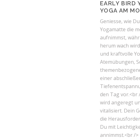
EARLY BIRD
YOGA AM M
Geniesse, wie Du
Yogamatte die mo
aufnimmst, währe
herum wach wird.
und kraftvolle Y
Atemübungen, S
themenbezogene
einer abschließ
Tiefenentspannu
den Tag vor.<br 
wird angeregt u
vitalisiert. Dein G
die Herausforder
Du mit Leichtigk
annimmst.<br /> D