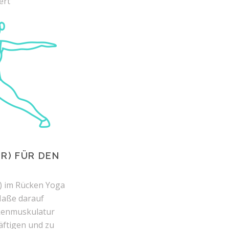
ert
R) FÜR DEN
) im Rücken Yoga
Maße darauf
ckenmuskulatur
räftigen und zu