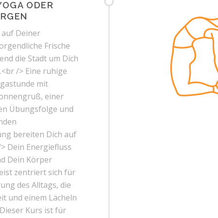
 YOGA ODER
ORGEN
 auf Deiner
rgendliche Frische
nd die Stadt um Dich
<br /> Eine ruhige
ogastunde mit
onnengruß, einer
n Übungsfolge und
enden
ng bereiten Dich auf
/> Dein Energiefluss
nd Dein Körper
eist zentriert sich für
ung des Alltags, die
eit und einem Lächeln
ieser Kurs ist für