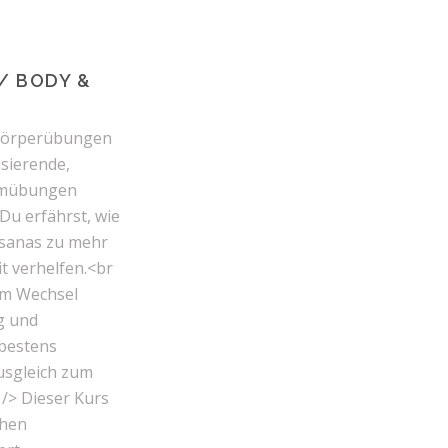
/ BODY &
 Körperübungen
sierende,
emübungen
Du erfährst, wie
Asanas zu mehr
t verhelfen.<br
om Wechsel
g und
bestens
usgleich zum
 /> Dieser Kurs
chen