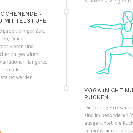
Krankenkasse geförd
WOCHENENDE -
D MITTELSTUFE
oga seit einiger Zeit.
t Du, Deine
tensivieren und
her zu gestalten.
Variationen, längeres
ionen oder
staltet werden.
YOGA (NICHT NU
RÜCKEN
Die Übungen (Asanas
sind im besonderen 
ausgerichtet, die Rü
zu mobilisieren, zu k