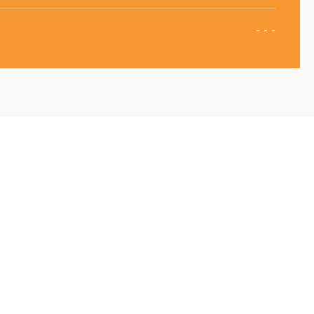
- - -